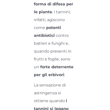
forma di difesa per
le piante
. I tannini,
infatti, agiscono
come
potenti
antibiotici
contro
batteri e funghi e,
quando presenti in
frutti e foglie, sono
un
forte deterrente
per gli erbivori
.
La sensazione di
astringenza si
ottiene quando
i
tannini si legano