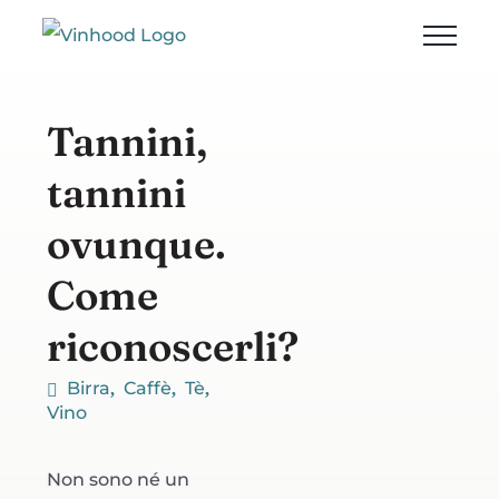
Salta
al
contenuto
Tannini,
tannini
ovunque.
Come
riconoscerli?
Birra
Caffè
Tè
Vino
Non sono né un