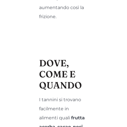
aumentando così la
frizione.
DOVE,
COME E
QUANDO
I tannini si trovano
facilmente in
alimenti quali
frutta
acerba
,
cacao
,
noci
,