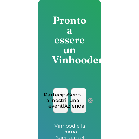
Pronto
a
essere
un
Vinhooder?
Partecipa
Sono
ai nostri
una
eventi
Azienda
Vinhood è la
Prima
Agenzia del