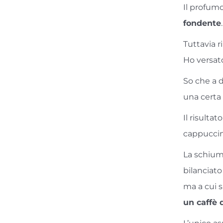
Il profumo
fondente
.
Tuttavia r
Ho versato
So che a 
una certa
Il risulta
cappucci
La schiuma
bilanciat
ma a cui 
un caffè 