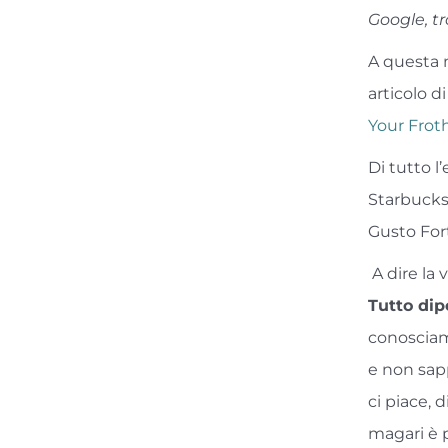
Google, tr
A questa m
articolo d
Your Frot
Di tutto l
Starbucks
Gusto For
A dire la 
Tutto dip
conosciam
e non sapp
ci piace, 
magari è p