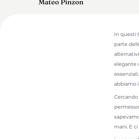
Mateo Pinzon
In questi
parte dell
alternativ
elegante 
essenziali
abbiamo i
Cercando 
permesso 
sapevamo 
mani. E ci