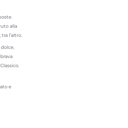
poste.
uto alla
ra l’altro.
 dolce,
mbrava
Classico.
rato e