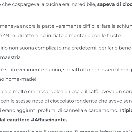
 che cospargeva la cucina era incredibile,
sapeva di cio
imaneva ancora la parte veramente difficile: fare la schium
 49 ml di latte e ho iniziato a montarlo con le fruste.
dirlo non suona complicato ma credetemi: per farlo bene 
 maestria.
to è stato veramente buono, soprattutto per essere il mio
no home-made!
 era molto cremosa, dolce e ricca e il caffè aveva un co
o con le stesse note di cioccolato fondente che avevo sen
si erano aggiunti profumi di cannella e cardamomo.
I tipi
dal carattere #Affascinante.