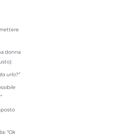
 mettere
una donna
usto):
da urlo?”
ssibile
”
sposto
da:
“Ok