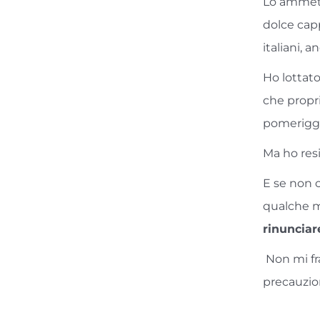
Lo ammett
dolce capp
italiani, 
Ho lottato 
che propr
pomerigg
Ma ho resi
E se non c
qualche m
rinunciar
Non mi fr
precauzio