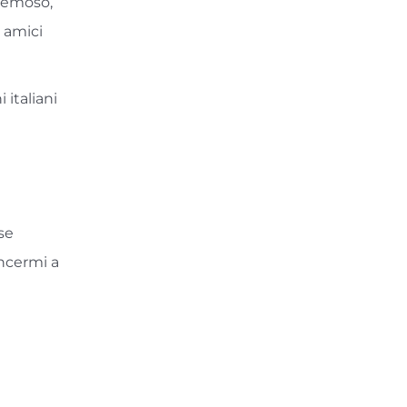
cremoso,
i amici
 italiani
 se
ncermi a