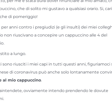
o, per me è stata dura dover rinunciare al mio amato, 
uccino, che di solito mi gustavo a qualsiasi orario. Si, car
anche di pomeriggio!
per anni contro i pregiudizi (e gli insulti) dei miei colleghi
io non riuscivano a concepire un cappuccino alle 4 del
io.
stito a lungo.
i sono riusciti i miei capi in tutti questi anni, figuriamoci
ese di coronavirus può anche solo lontanamente convi
e al mio cappuccino
.
aintendete, ovviamente intendo prendendo le dovute
ni.