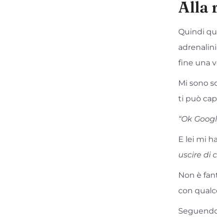
Alla 
Quindi qu
adrenalin
fine una v
Mi sono sc
ti può cap
“Ok Googl
E lei mi ha
uscire di 
Non è fan
con qualco
Seguendo 