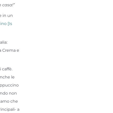
n casa!”
e in un
no [Is
lia:
a Crema e
 caffè.
anche le
appuccino
uando non
nsiamo che
incipali- a