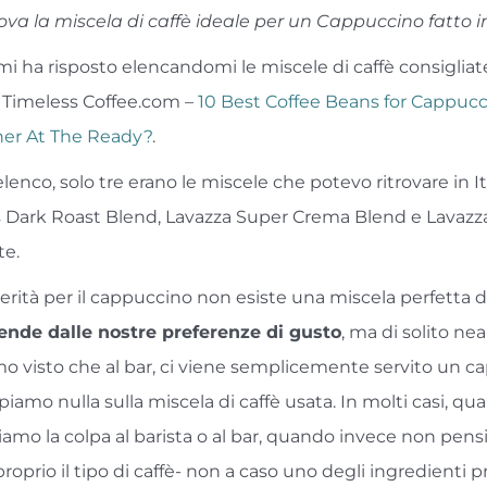
ova la miscela di caffè ideale per un Cappuccino fatto i
i ha risposto elencandomi le miscele di caffè consigliat
i Timeless Coffee.com –
10 Best Coffee Beans for Cappucci
her At The Ready?
.
’elenco, solo tre erano le miscele che potevo ritrovare in Ita
 Dark Roast Blend, Lavazza Super Crema Blend e Lavazz
te.
verità per il cappuccino non esiste una miscela perfetta di
ende dalle nostre preferenze di gusto
, ma di solito ne
o visto che al bar, ci viene semplicemente servito un c
iamo nulla sulla miscela di caffè usata. In molti casi, q
diamo la colpa al barista o al bar, quando invece non pe
roprio il tipo di caffè- non a caso uno degli ingredienti pr