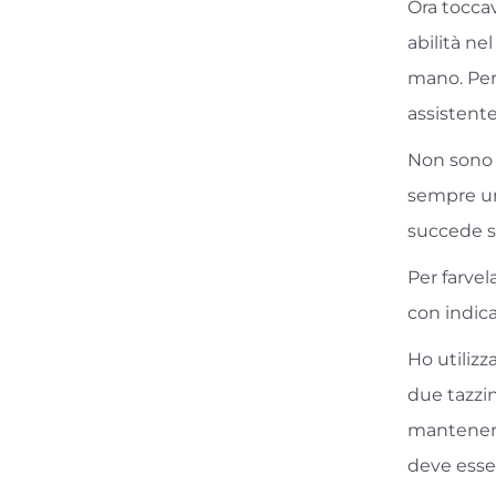
Ora tocca
abilità ne
mano. Per
assistent
Non sono u
sempre un
succede s
Per farvel
con indica
Ho utilizz
due tazzi
mantenere
deve esse