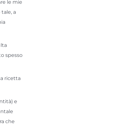
re le mie
tale, a
mia
lta
to spesso
a ricetta
ntità) e
entale
ra che