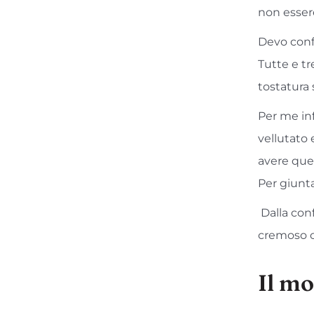
non esser
Devo conf
Tutte e tr
tostatura 
Per me inf
vellutato 
avere ques
Per giunt
Dalla conf
cremoso c
Il mo