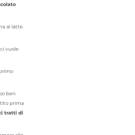
ccolato
a al latte.
ci vuole
 primo
rpo ben
tito prima
ci tratti di