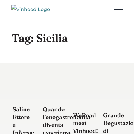
Salta
al
contenuto
Tag: Sicilia
Quando
Saline
Grande
WeRoad
l’enogastronomia
Ettore
Degustazio
meet
diventa
e
di
Vinhood!
esperienza
Infersa: