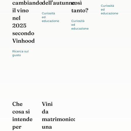
cambiando
dell’autunno
così
il vino
tanto?
nel
2025
secondo
Vinhood
Che
Vini
cosa si
da
intende
matrimonio:
per
una