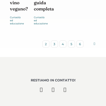
vino
guida
vegano?
completa
2
3
4
5
6
RESTIAMO IN CONTATTO!