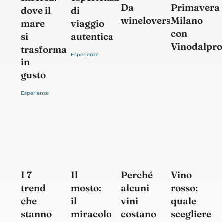
Primavera
Da
di
dove il
Milano
winelovers
viaggio
mare
con
autentica
si
Vinodalpro
trasforma
in
gusto
I 7
Il
Vino
Perché
trend
mosto:
rosso:
alcuni
che
il
quale
vini
stanno
miracolo
scegliere
costano