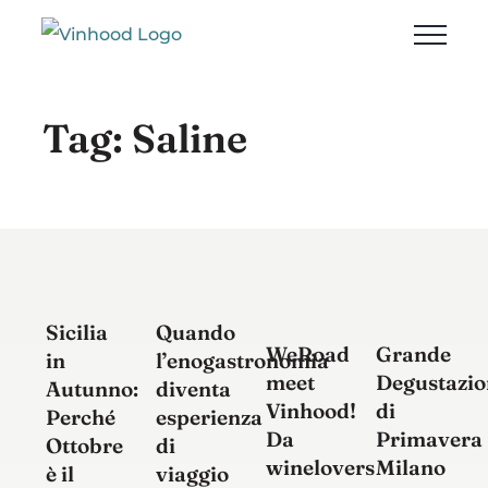
Salta
al
contenuto
Tag: Saline
Quando
Sicilia
Grande
WeRoad
l’enogastronomia
in
Degustazio
meet
diventa
Autunno:
di
Vinhood!
esperienza
Perché
Primavera
Da
di
Ottobre
Milano
winelovers
viaggio
è il