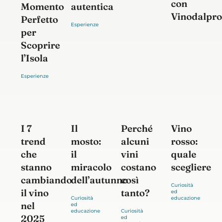
con
autentica
Momento
Vinodalpro
Perfetto
per
Scoprire
l’Isola
I 7
Il
Vino
Perché
trend
mosto:
rosso:
alcuni
che
il
quale
vini
stanno
miracolo
scegliere
costano
cambiando
dell’autunno
così
il vino
tanto?
nel
2025